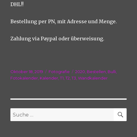
DHL!!
Bestellung per PN, mit Adresse und Menge.
Zahlung via Paypal oder überweisung.
Veröffentlicht
Kategorien
Schlagwörter
Oktober 18, 2019
Fotografie
2020
,
Bestellen
,
Bulli
,
am
Fotokalender
,
Kalender
,
T1
,
T2
,
T3
,
Wandkalender
SU
Suche
nach: