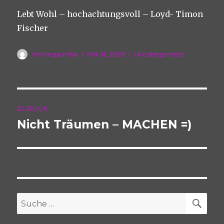
Lebt Wohl – hochachtungsvoll – Loyd- Timon
Fischer
Autor
Veröffentlicht
Kategorien
timonspumba
Mai 18, 2026
Uncategorized
am
Beitragsnavigation
ZURÜCK
Nicht Träumen – MACHEN =)
Vorheriger
Beitrag:
SU
Suche
nach: