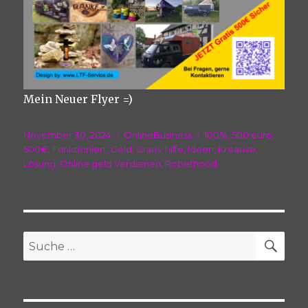
Mein Neuer Flyer =)
Veröffentlicht
Kategorien
Schlagwörter
November 30, 2024
OnlineBusiness
100%
,
500 euro
,
am
500€
,
Funktioniert
,
Geld
,
Gratis
,
hilfe
,
Ideen
,
Kreative
,
Lösung
,
Online geld Verdienen
,
Robethood
SU
Suche
nach: