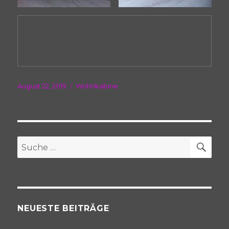
Veröffentlicht
Kategorien
August 22, 2019
Wohnkabine
am
SU
Suche
nach:
NEUESTE BEITRÄGE